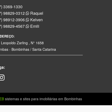
7) 3369-1330
7) 98829-0312
Raquel
7) 98912-3906
Kelven
7) 98829-4567
Emili
DEREÇO:
. Leopoldo Zarling , N° 1658
mbas - Bombinhas / Santa Catarina
ga:
EB
sistemas e sites para imobiliárias em Bombinhas