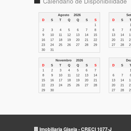
Calendário de Disponibilidade
Agosto
2026
S
D
S
T
Q
Q
S
S
D
S
1
2
3
4
5
6
7
8
6
7
9
10
11
12
13
14
15
13
14
1
16
17
18
19
20
21
22
20
21
2
23
24
25
26
27
28
29
27
28
2
30
31
Novembro
2026
De
D
S
T
Q
Q
S
S
D
S
1
2
3
4
5
6
7
8
9
10
11
12
13
14
6
7
15
16
17
18
19
20
21
13
14
1
22
23
24
25
26
27
28
20
21
2
29
30
27
28
2
Imobiliaria Gisela - CRECI 1077-J