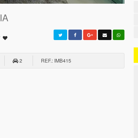
IA
i
2
REF.: IMB415