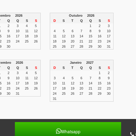
etembro
2026
Outubro
2026
T
Q
Q
S
S
D
S
T
Q
Q
S
S
1
2
3
4
5
1
2
3
8
9
10
11
12
4
5
6
7
8
9
10
5
16
17
18
19
11
12
13
14
15
16
17
2
23
24
25
26
18
19
20
21
22
23
24
9
30
25
26
27
28
29
30
31
zembro
2026
Janeiro
2027
T
Q
Q
S
S
D
S
T
Q
Q
S
S
1
2
3
4
5
1
2
8
9
10
11
12
3
4
5
6
7
8
9
5
16
17
18
19
10
11
12
13
14
15
16
2
23
24
25
26
17
18
19
20
21
22
23
9
30
31
24
25
26
27
28
29
30
31
Whatsapp