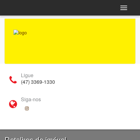
Navega
Ligue
(47) 3369-1330
Siga-nos
Detalhes do imóvel