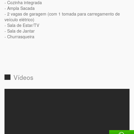
- Cozinha integrada
- Ampla Sacada
- 2 vagas de garagem (com 1 tomada para carregamento de
veículo elétrico)
- Sala de Estar/TV
- Sala de Jantar
- Churrasqueira
Vídeos