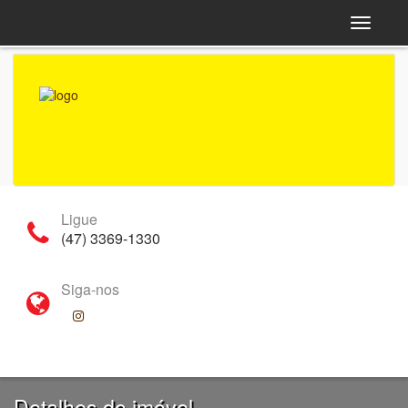
Navega
Ligue
(47) 3369-1330
Siga-nos
Detalhes do imóvel